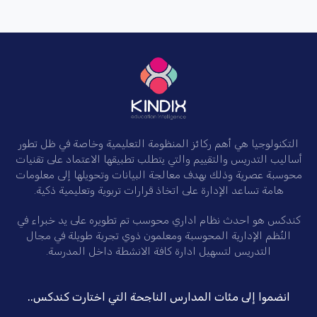
التكنولوجيا هي أهم ركائز المنظومة التعليمية وخاصة في ظل تطور
أساليب التدريس والتقييم والتي يتطلب تطبيقها الاعتماد على تقنيات
محوسبة عصرية وذلك بهدف معالجة البيانات وتحويلها إلى معلومات
هامة تساعد الإدارة على اتخاذ قرارات تربوية وتعليمية ذكية.
كندكس هو احدث نظام اداري محوسب تم تطويره على يد خبراء في
النُظم الإدارية المحوسبة ومعلمون ذوي تجربة طويلة في مجال
التدريس لتسهيل ادارة كافة الانشطة داخل المدرسة.
انضموا إلى مئات المدارس الناجحة التي اختارت كندكس..