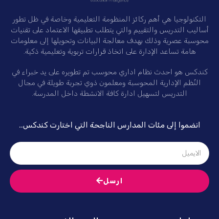
التكنولوجيا هي أهم ركائز المنظومة التعليمية وخاصة في ظل تطور
أساليب التدريس والتقييم والتي يتطلب تطبيقها الاعتماد على تقنيات
محوسبة عصرية وذلك بهدف معالجة البيانات وتحويلها إلى معلومات
هامة تساعد الإدارة على اتخاذ قرارات تربوية وتعليمية ذكية.
كندكس هو احدث نظام اداري محوسب تم تطويره على يد خبراء في
النُظم الإدارية المحوسبة ومعلمون ذوي تجربة طويلة في مجال
التدريس لتسهيل ادارة كافة الانشطة داخل المدرسة.
انضموا إلى مئات المدارس الناجحة التي اختارت كندكس..
ارسل